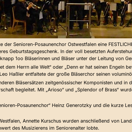
tete der Senioren-Posaunenchor Ostwestfalen eine FESTLI
res Geburtstagsgeschenk. In der voll besetzten Aufersteh
napp 1oo Bläserinnen und Bläser unter der Leitung von Ger
zet dem Herrn alle Welt“ oder „Denn er hat seinen Engeln 
 Leo Haßler entfaltete der große Bläserchor seinen volumin
deren Bläsersätzen zeitgenössischer Komponisten und in 
chaft begleitet. Mit „Arioso“ und „Splendor of Brass“ wur
nioren-Posaunenchor“ Heinz Generotzky und die kurze Lesun
Westfalen, Annette Kurschus wurden anschließend von Land
nwert des Musizierens im Seniorenalter lobte.