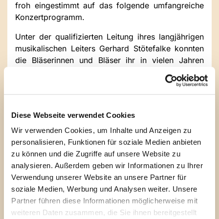
froh eingestimmt auf das folgende umfangreiche
Konzertprogramm.
Unter der qualifizierten Leitung ihres langjährigen
musikalischen Leiters Gerhard Stötefalke konnten
die Bläserinnen und Bläser ihr in vielen Jahren
gereiftes Können zeigen.
Besonders eindrucksvoll geschah das unter
anderem mit der Darbietung der Werke - Alles,
was Odem hat, lobe den Herrn! - von Friedrich
Diese Webseite verwendet Cookies
Silcher und dem Doppelquartett aus dem
Wir verwenden Cookies, um Inhalte und Anzeigen zu
Oratorium „Elias“ - Denn er hat seinen Engeln
personalisieren, Funktionen für soziale Medien anbieten
befohlen über dir, dass sie dich behüten auf all
zu können und die Zugriffe auf unsere Website zu
deinen Wegen - von Felix Mendeslsohn-Bartholdy.
analysieren. Außerdem geben wir Informationen zu Ihrer
Verwendung unserer Website an unsere Partner für
Der Spannungsbogen des Konzertes wurde
soziale Medien, Werbung und Analysen weiter. Unsere
schließlich unterbrochen durch Ehrungen sowie
Partner führen diese Informationen möglicherweise mit
der Vorstellung der neuen musikalischen Leitung
weiteren Daten zusammen, die Sie ihnen bereitgestellt
Martin Stork und Johanna Wimmer.